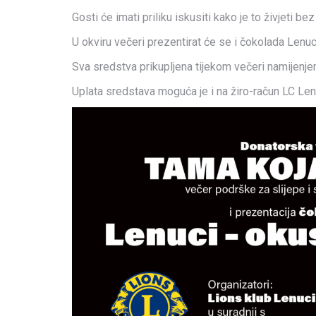
Gosti će imati priliku iskusiti kako je to živjeti 
U okviru večeri prezentirat će se i čokolada Lenu
Sva sredstva prikupljena tijekom večeri namijenje
Uplata sredstava moguća je i na žiro-račun LC 