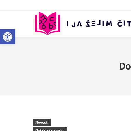
Open toolbar
Do
Novosti
Ostalo - programi