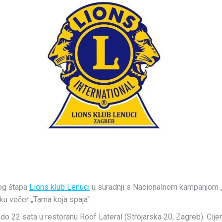
og štapa
Lions klub Lenuci
u suradnji s Nacionalnom kampanjom „I 
ku večer „Tama koja spaja“.
o 22 sata u restoranu Roof Lateral (Strojarska 20, Zagreb). Cijen