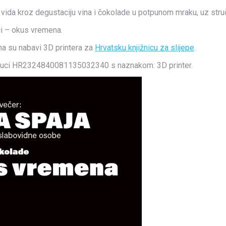
bez vida kroz degustaciju vina i čokolade u potpunom mraku, uz str
ci – okus vremena.
na su nabavi 3D printera za
Hrvatsku knjižnicu za slijepe
.
Lenuci HR2324840081135032340 s naznakom: 3D printer.