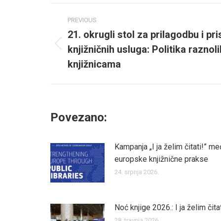
Post
PREVIOUS
navigation
21. okrugli stol za prilagodbu i pr
knjižničnih usluga: Politika raznoli
Previous
post:
knjižnicama
Povezano:
Kampanja „I ja želim čitati!” m
europske knjižnične prakse
24. srpnja 2026.
Noć knjige 2026.: I ja želim čit
28. travnja 2026.