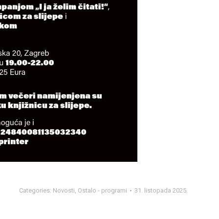
Categories:
Novosti
,
Ostalo - programi
31. listopada 2025.