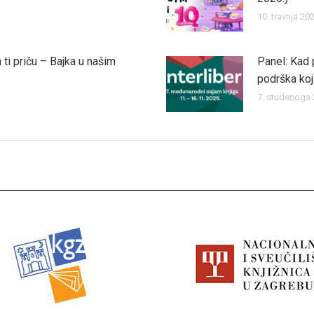
10. travnja 202
 ti priču – Bajka u našim
Panel: Kad p
podrška koj
7. studenoga 