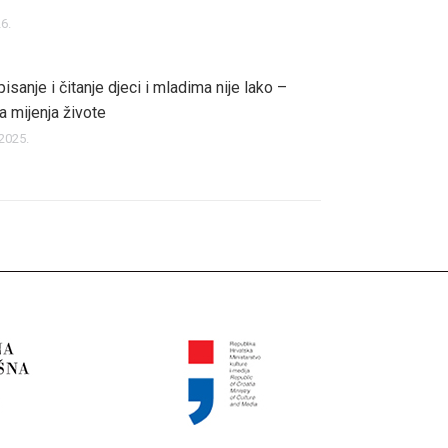
6.
isanje i čitanje djeci i mladima nije lako –
a mijenja živote
2025.