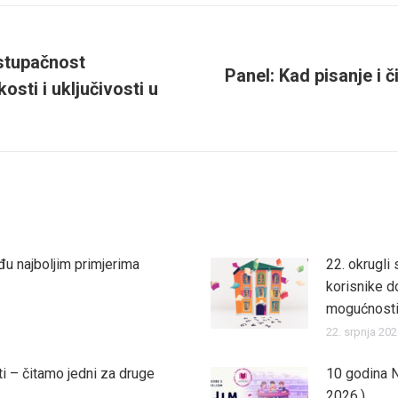
istupačnost
Panel: Kad pisanje i č
kosti i uključivosti u
Next
post:
eđu najboljim primjerima
22. okrugli 
korisnike d
mogućnost
22. srpnja 202
ati – čitamo jedni za druge
10 godina N
2026.)