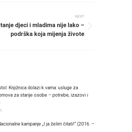
NEXT
itanje djeci i mladima nije lako –
podrška koja mijenja živote
stol: Knjižnica dolazi k vama: usluge za
omova za starije osobe – potrebe, izazovi i
i
6.
acionalne kampanje „I ja želim čitati!“ (2016. –