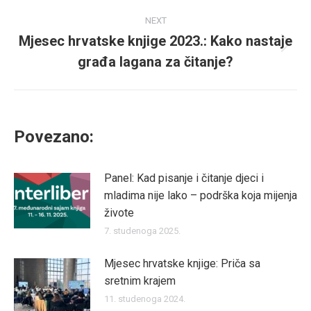
NEXT
Mjesec hrvatske knjige 2023.: Kako nastaje
Next
građa lagana za čitanje?
post:
Povezano:
Panel: Kad pisanje i čitanje djeci i
mladima nije lako – podrška koja mijenja
živote
7. studenoga 2025.
Mjesec hrvatske knjige: Priča sa
sretnim krajem
11. studenoga 2024.