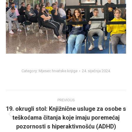
Category:
Mjesec hrvatske knjige
24. siječnja 2024.
Post
PREVIOUS
navigation
19. okrugli stol: Knjižnične usluge za osobe s
teškoćama čitanja koje imaju poremećaj
Previous
post:
pozornosti s hiperaktivnošću (ADHD)