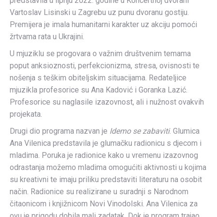
predstavila u lipnju 2022. godine u Koncertnoj dvorani
Vartoslav Lisinski u Zagrebu uz punu dvoranu gostiju.
Premijera je imala humanitarni karakter uz akciju pomoći
žrtvama rata u Ukrajini.
U mjuziklu se progovara o važnim društvenim temama
poput anksioznosti, perfekcionizma, stresa, ovisnosti te
nošenja s teškim obiteljskim situacijama. Redateljice
mjuzikla profesorice su Ana Kadović i Goranka Lazić.
Profesorice su naglasile izazovnost, ali i nužnost ovakvih
projekata.
Drugi dio programa nazvan je
Idemo se zabaviti
. Glumica
Ana Vilenica predstavila je glumačku radionicu s djecom i
mladima. Poruka je radionice kako u vremenu izazovnog
odrastanja možemo mladima omogućiti aktivnosti u kojima
su kreativni te imaju priliku predstaviti literaturu na osobit
način. Radionice su realizirane u suradnji s Narodnom
čitaonicom i knjižnicom Novi Vinodolski. Ana Vilenica za
ovu je prigodu dobila mali zadatak. Dok je program trajao,