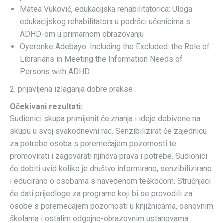
Matea Vuković, edukacijska rehabilitatorica: Uloga
edukacijskog rehabilitatora u podršci učenicima s
ADHD-om u primarnom obrazovanju
Oyeronke Adebayo: Including the Excluded: the Role of
Librarians in Meeting the Information Needs of
Persons with ADHD
2. prijavljena izlaganja dobre prakse
Očekivani rezultati:
Sudionici skupa primijenit će znanja i ideje dobivene na
skupu u svoj svakodnevni rad. Senzibilizirat će zajednicu
za potrebe osoba s poremećajem pozornosti te
promovirati i zagovarati njihova prava i potrebe. Sudionici
će dobiti uvid koliko je društvo informirano, senzibilizirano
i educirano o osobama s navedenom teškoćom. Stručnjaci
će dati prijedloge za programe koji bi se provodili za
osobe s poremećajem pozornosti u knjižnicama, osnovnim
školama i ostalim odgojno-obrazovnim ustanovama.