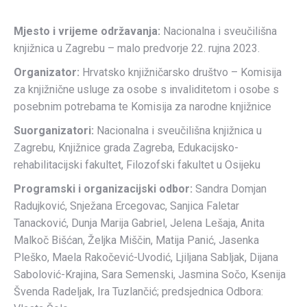
Mjesto i vrijeme održavanja:
Nacionalna i sveučilišna
knjižnica u Zagrebu – malo predvorje 22. rujna 2023.
Organizator:
Hrvatsko knjižničarsko društvo – Komisija
za knjižnične usluge za osobe s invaliditetom i osobe s
posebnim potrebama te Komisija za narodne knjižnice
Suorganizatori:
Nacionalna i sveučilišna knjižnica u
Zagrebu, Knjižnice grada Zagreba, Edukacijsko-
rehabilitacijski fakultet, Filozofski fakultet u Osijeku
Programski i organizacijski odbor:
Sandra Domjan
Radujković, Snježana Ercegovac, Sanjica Faletar
Tanacković, Dunja Marija Gabriel, Jelena Lešaja, Anita
Malkoč Bišćan, Željka Miščin, Matija Panić, Jasenka
Pleško, Maela Rakočević-Uvodić, Ljiljana Sabljak, Dijana
Sabolović-Krajina, Sara Semenski, Jasmina Sočo, Ksenija
Švenda Radeljak, Ira Tuzlančić; predsjednica Odbora: