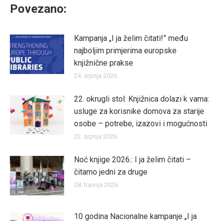
Povezano:
Kampanja „I ja želim čitati!” među
najboljim primjerima europske
knjižnične prakse
24. srpnja 2026.
22. okrugli stol: Knjižnica dolazi k vama:
usluge za korisnike domova za starije
osobe – potrebe, izazovi i mogućnosti
22. srpnja 2026.
Noć knjige 2026.: I ja želim čitati –
čitamo jedni za druge
28. travnja 2026.
10 godina Nacionalne kampanje „I ja