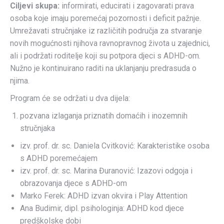
Ciljevi skupa:
informirati, educirati i zagovarati prava
osoba koje imaju poremećaj pozornosti i deficit pažnje.
Umrežavati stručnjake iz različitih područja za stvaranje
novih mogućnosti njihova ravnopravnog života u zajednici,
ali i podržati roditelje koji su potpora djeci s ADHD-om.
Nužno je kontinuirano raditi na uklanjanju predrasuda o
njima.
Program će se održati u dva dijela:
pozvana izlaganja priznatih domaćih i inozemnih
stručnjaka
izv. prof. dr. sc. Daniela Cvitković: Karakteristike osoba
s ADHD poremećajem
izv. prof. dr. sc. Marina Đuranović: Izazovi odgoja i
obrazovanja djece s ADHD-om
Marko Ferek: ADHD izvan okvira i Play Attention
Ana Budimir, dipl. psihologinja: ADHD kod djece
predškolske dobi