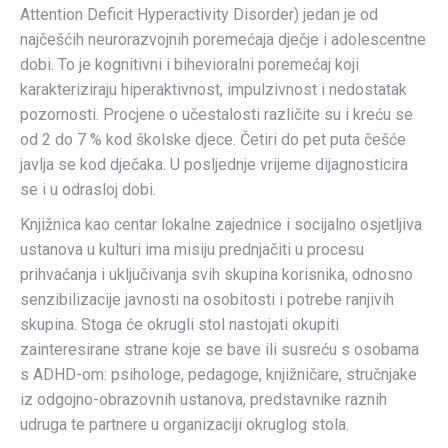
Attention Deficit Hyperactivity Disorder) jedan je od
najčešćih neurorazvojnih poremećaja dječje i adolescentne
dobi. To je kognitivni i bihevioralni poremećaj koji
karakteriziraju hiperaktivnost, impulzivnost i nedostatak
pozornosti. Procjene o učestalosti različite su i kreću se
od 2 do 7 % kod školske djece. Četiri do pet puta češće
javlja se kod dječaka. U posljednje vrijeme dijagnosticira
se i u odrasloj dobi.
Knjižnica kao centar lokalne zajednice i socijalno osjetljiva
ustanova u kulturi ima misiju prednjačiti u procesu
prihvaćanja i uključivanja svih skupina korisnika, odnosno
senzibilizacije javnosti na osobitosti i potrebe ranjivih
skupina. Stoga će okrugli stol nastojati okupiti
zainteresirane strane koje se bave ili susreću s osobama
s ADHD-om: psihologe, pedagoge, knjižničare, stručnjake
iz odgojno-obrazovnih ustanova, predstavnike raznih
udruga te partnere u organizaciji okruglog stola.