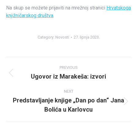
Na skup se možete prijaviti na mrežnoj stranici
Hrvatskoga
knjižničarskog društva
.
Category:
Novosti
27. lipnja 2023.
Post
PREVIOUS
navigation
Ugovor iz Marakeša: izvori
Previous
post:
NEXT
Predstavljanje knjige „Dan po dan“ Jana
Next
Bolića u Karlovcu
post: