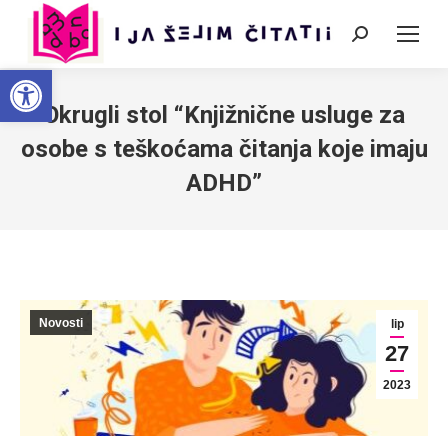
Search:
Open toolbar
Okrugli stol “Knjižnične usluge za
osobe s teškoćama čitanja koje imaju
ADHD”
Novosti
lip
27
2023