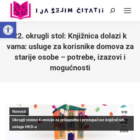
Search:
Open toolbar
22. okrugli stol: Knjižnica dolazi k
vama: usluge za korisnike domova za
starije osobe – potrebe, izazovi i
mogućnosti
Novosti
srp
22
Okrugli stolovi Komisije za prilagodbu i pristupačost knjižničnih
usluga HKD-a
2026