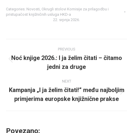
Categories:
Novosti
,
Okrugli stolovi Komisije za prilagodbu i
pristupačost knjižničnih usluga HKD-a
22. srpnja 2026.
Post
PREVIOUS
navigation
Noć knjige 2026.: I ja želim čitati – čitamo
Previous
jedni za druge
post:
NEXT
Kampanja „I ja želim čitati!” među najboljim
Next
primjerima europske knjižnične prakse
post:
Povezano: