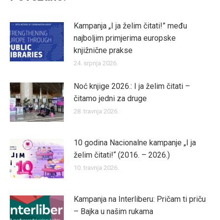
Kampanja „I ja želim čitati!” među
najboljim primjerima europske
knjižnične prakse
24. srpnja 2026.
Noć knjige 2026.: I ja želim čitati –
čitamo jedni za druge
28. travnja 2026.
10 godina Nacionalne kampanje „I ja
želim čitati!“ (2016. – 2026.)
10. travnja 2026.
Kampanja na Interliberu: Pričam ti priču
– Bajka u našim rukama