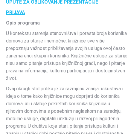
UPUTE ZA OBLIKOVANJE PREZENTACIJE
PRIJAVA
Opis programa
U kontekstu starenja stanovništva i porasta broja korisnika
domova za starije i nemoćne, knjižnice sve više
prepoznaju važnost približavanja svojih usluga ovoj često
zanemarenoj skupini korisnika. Knjižnične usluge za starije
nisu samo pitanje pristupa knjižničnoj građi, nego i pitanje
prava na informacije, kulturnu participaciju i dostojanstven
život.
Ovaj okrugli stol prilika je za razmjenu znanja, iskustava i
ideja o tome kako knjižnice mogu doprijeti do korisnika
domova, ali i slabije pokretnih korisnika knjižnica u
njihovim domovima s posebnim naglaskom na suradnju,
mobilne usluge, digitalnu inkluziju i razvoj prilagođenih
programa. U društvu koje stari, pitanje pristupa kulturi i
znanju u starijoj dobi postaje pitanje prava i dostojanstva.